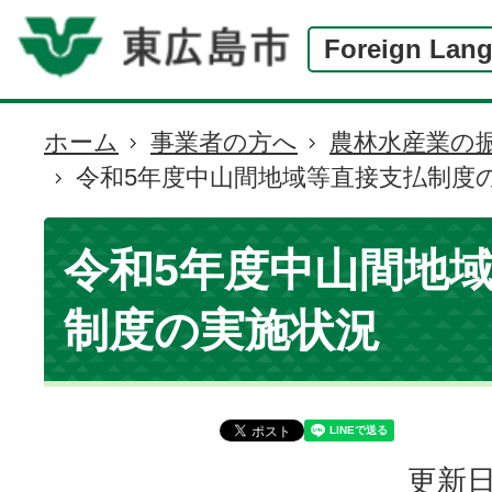
Foreign Lan
ホーム
事業者の方へ
農林水産業の
現
令和5年度中山間地域等直接支払制度
在
の
位
令和5年度中山間地
置
制度の実施状況
更新日