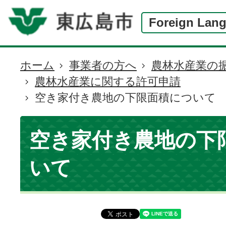
Foreign Lan
ホーム
事業者の方へ
農林水産業の
現
農林水産業に関する許可申請
在
空き家付き農地の下限面積について
の
位
置
空き家付き農地の下
いて