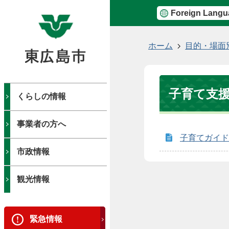
Foreign Langu
現
ホーム
目的・場面
在
の
位
子育て支
置
くらしの情報
事業者の方へ
子育てガイド
市政情報
観光情報
緊急情報