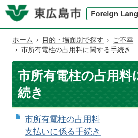
Foreign Lan
ホーム
目的・場面別で探す
ご不幸
現
市所有電柱の占用料に関する手続き
在
の
位
市所有電柱の占用料
置
続き
市所有電柱の占用料
支払いに係る手続き