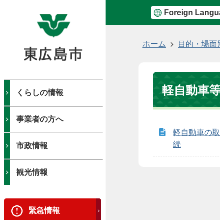
Foreign Langu
現
ホーム
目的・場面
在
の
位
軽自動車
置
くらしの情報
事業者の方へ
軽自動車の取
続
市政情報
観光情報
緊急情報