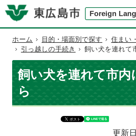
Foreign Lan
ホーム
目的・場面別で探す
住まい
現
引っ越しの手続き
飼い犬を連れて
在
の
位
飼い犬を連れて市内
置
ら
更新日