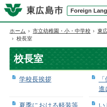
Foreign Lan
ホーム
市立幼稚園・小・中学校
東
現
校長室
在
の
位
校長室
置
学校長挨拶
「
進
夏季における軽装等
い