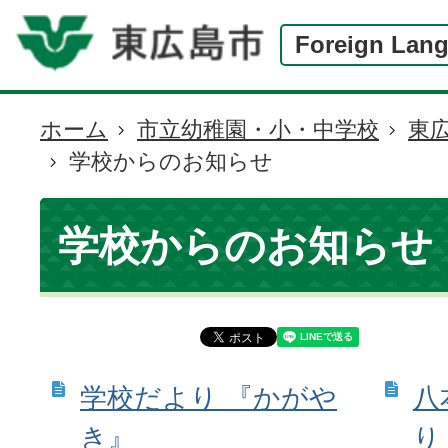
Foreign Lan
ホーム
市立幼稚園・小・中学校
東
現
学校からのお知らせ
在
の
位
学校からのお知らせ
置
学校だより 『かがや
八
き』
り