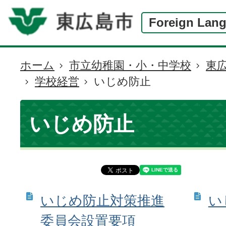
Foreign Lan
ホーム
市立幼稚園・小・中学校
東
現
学校経営
いじめ防止
在
の
位
いじめ防止
置
いじめ防止対策推進
い
委員会設置要項