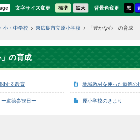
文字サイズ変更
背景色変更
age
・小・中学校
東広島市立原小学校
「豊かな心」の育成
心」の育成
関する教育
地域教材を使った道徳の
 ー道徳参観日ー
原小学校のきまり