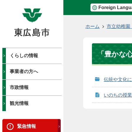
Foreign Langu
現
ホーム
市立幼稚園
在
の
位
「豊かな
置
くらしの情報
事業者の方へ
伝統や文化に
市政情報
いのちの授業
観光情報
緊急情報