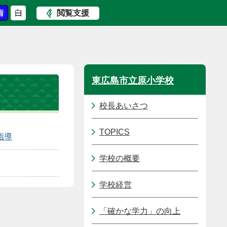
閲覧支援
東広島市立原小学校
校長あいさつ
TOPICS
指導
学校の概要
学校経営
「確かな学力」の向上