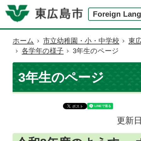
Foreign Lan
ホーム
市立幼稚園・小・中学校
東
現
各学年の様子
3年生のページ
在
の
位
3年生のページ
置
更新日