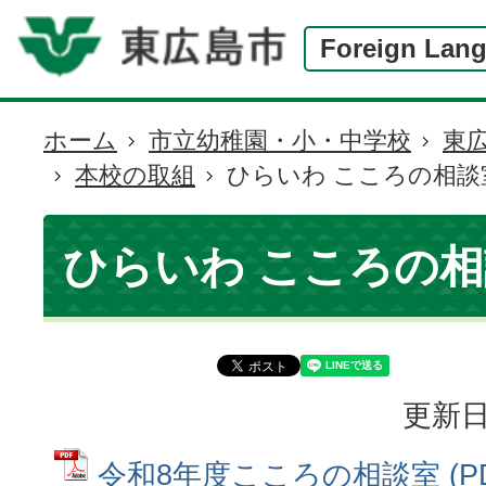
Foreign Lan
ホーム
市立幼稚園・小・中学校
東
現
本校の取組
ひらいわ こころの相談
在
の
位
ひらいわ こころの
置
更新日
令和8年度こころの相談室 (P