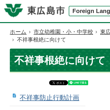
Foreign Lan
ホーム
市立幼稚園・小・中学校
東
現
不祥事根絶に向けて
在
の
位
不祥事根絶に向けて
置
不祥事防止行動計画