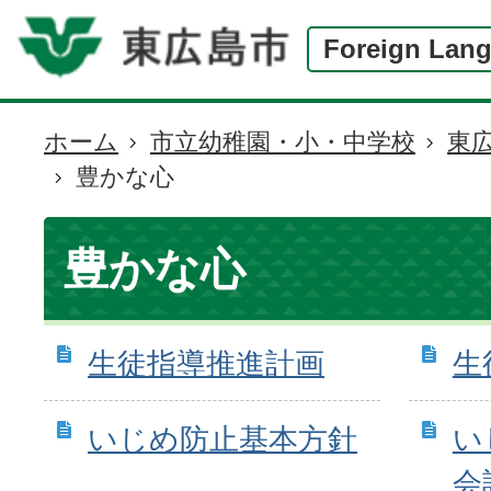
Foreign Lan
ホーム
市立幼稚園・小・中学校
東
現
豊かな心
在
の
位
豊かな心
置
生徒指導推進計画
生
いじめ防止基本方針
い
会