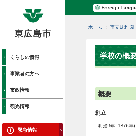
Foreign Langu
現
ホーム
市立幼稚園
在
の
位
学校の概
置
くらしの情報
事業者の方へ
市政情報
概要
観光情報
創立
明治9年 (1876年
緊急情報