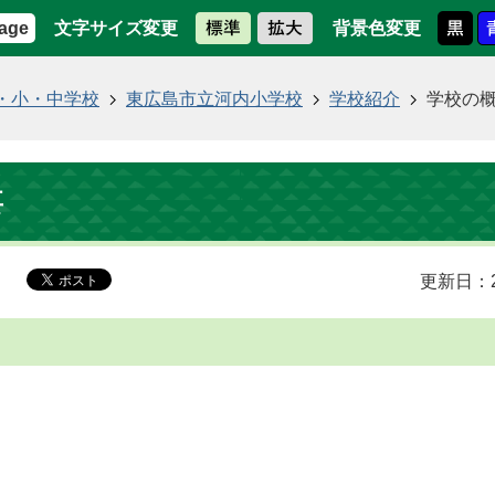
文字サイズ変更
背景色変更
age
・小・中学校
東広島市立河内小学校
学校紹介
学校の
要
更新日：2
)