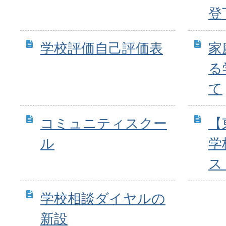
登
学校評価自己評価表
家
る
て
コミュニティスクー
【
ル
学
ス
学校相談ダイヤルの
新設