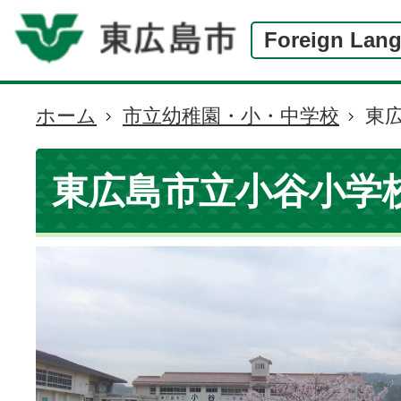
Foreign Lan
ホーム
市立幼稚園・小・中学校
東
現
在
の
東広島市立小谷小学
位
置