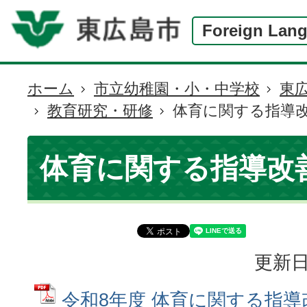
Foreign Lan
ホーム
市立幼稚園・小・中学校
東
現
教育研究・研修
体育に関する指導
在
の
位
体育に関する指導改
置
更新日
令和8年度 体育に関する指導改