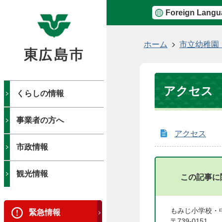
Foreign Langu
現
ホーム
市立幼稚園
在
の
位
アクセス
置
くらしの情報
事業者の方へ
アクセス
市政情報
観光情報
この記事に
もみじ小学校・
緊急情報
〒739-0151