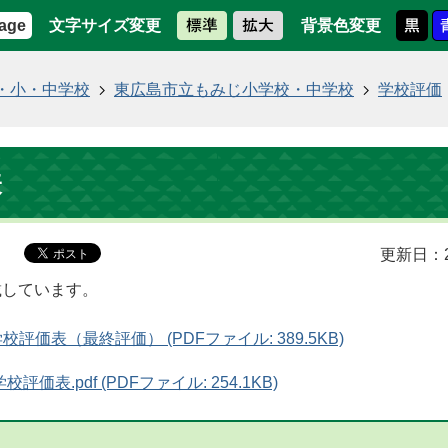
文字サイズ変更
背景色変更
age
・小・中学校
東広島市立もみじ小学校・中学校
学校評価
表
更新日：2
載しています。
評価表（最終評価） (PDFファイル: 389.5KB)
評価表.pdf (PDFファイル: 254.1KB)