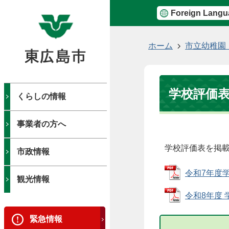
Foreign Langu
現
ホーム
市立幼稚園
在
の
位
学校評価
置
くらしの情報
事業者の方へ
学校評価表を掲
市政情報
令和7年度学校
観光情報
令和8年度 学校
緊急情報