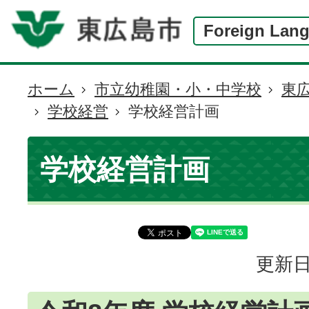
Foreign Lan
ホーム
市立幼稚園・小・中学校
東
現
学校経営
学校経営計画
在
の
位
学校経営計画
置
更新日