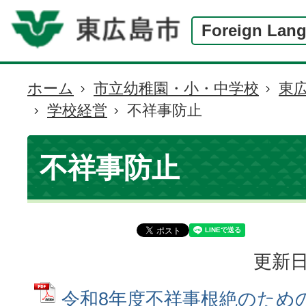
Foreign Lan
ホーム
市立幼稚園・小・中学校
東
現
学校経営
不祥事防止
在
の
位
不祥事防止
置
更新日
令和8年度不祥事根絶のための