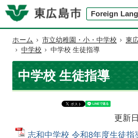
Foreign Lan
ホーム
市立幼稚園・小・中学校
東
現
中学校
中学校 生徒指導
在
の
位
中学校 生徒指導
置
更新日
志和中学校 令和8年度生徒指導