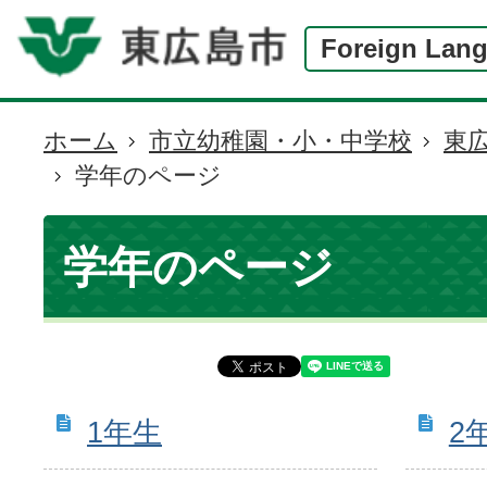
Foreign Lan
ホーム
市立幼稚園・小・中学校
東
現
学年のページ
在
の
位
学年のページ
置
1年生
2