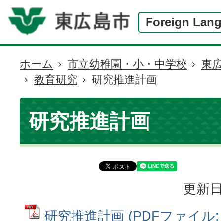
Foreign Lan
ホーム
市立幼稚園・小・中学校
東
現
教育研究
研究推進計画
在
の
位
研究推進計画
置
更新日
研究推進計画 (PDFファイル: 4