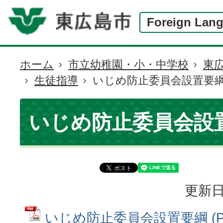
Foreign Lan
ホーム
市立幼稚園・小・中学校
東
現
生徒指導
いじめ防止委員会設置要
在
の
位
いじめ防止委員会設
置
更新日
いじめ防止委員会設置要綱 (P