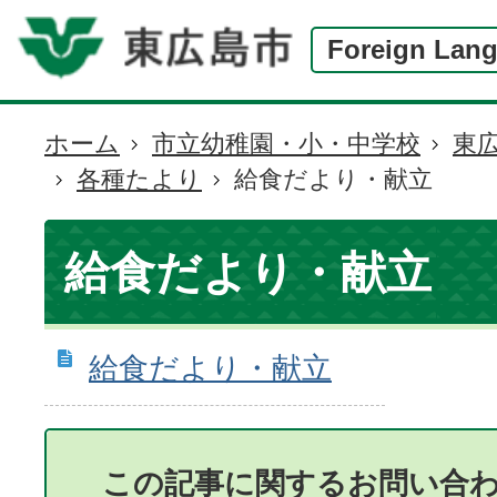
Foreign Lan
ホーム
市立幼稚園・小・中学校
東
現
各種たより
給食だより・献立
在
の
位
給食だより・献立
置
給食だより・献立
この記事に関するお問い合