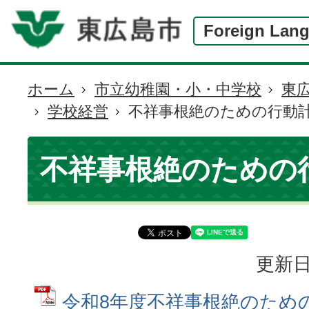
Foreign Lan
ホーム
市立幼稚園・小・中学校
東
現
学校経営
不祥事根絶のための行動
在
の
位
不祥事根絶のための
置
更新日
令和8年度不祥事根絶のための