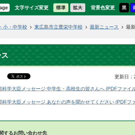
文字サイズ変更
背景色変更
age
・小・中学校
東広島市立豊栄中学校
最新ニュース
最
ース
更新日：2
文部科学大臣メッセージ 中学生・高校生の皆さんへ (PDFファイル: 2
 文部科学大臣メッセージ あなたの声を聞かせてください (PDFフ
関するお問い合わせ先