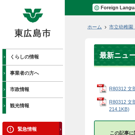
Foreign Langu
現
ホーム
市立幼稚園
在
の
位
最新ニュ
置
くらしの情報
事業者の方へ
R80312 
市政情報
R80312
観光情報
214.1KB)
緊急情報
この記事に