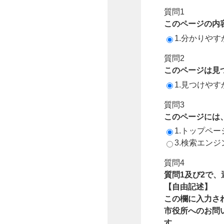
質問1
このページの内
1.分かりやす
質問2
このページは見
1.見つけやす
質問3
このページには
1.トップペ
3.検索エン
質問4
質問1及び2で
【自由記述】
この欄に入力さ
市役所へのお問
す。