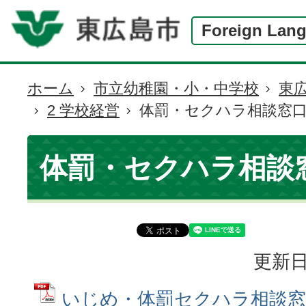
Foreign Lan
ホーム
市立幼稚園・小・中学校
東
現
2 学校経営
体罰・セクハラ相談窓
在
の
位
体罰・セクハラ相談
置
更新日
いじめ・体罰セクハラ相談窓口