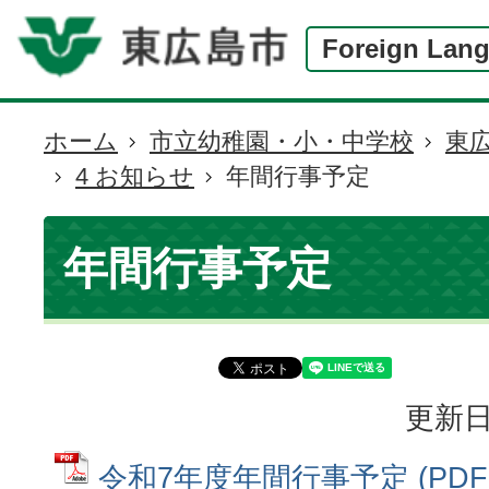
Foreign Lan
ホーム
市立幼稚園・小・中学校
東
現
4 お知らせ
年間行事予定
在
の
位
年間行事予定
置
更新日
令和7年度年間行事予定 (PD