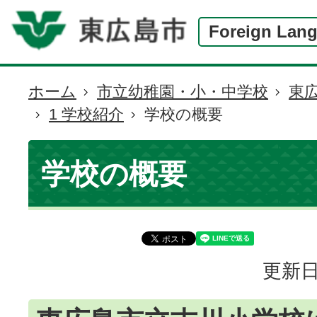
Foreign Lan
ホーム
市立幼稚園・小・中学校
東
現
1 学校紹介
学校の概要
在
の
位
学校の概要
置
更新日