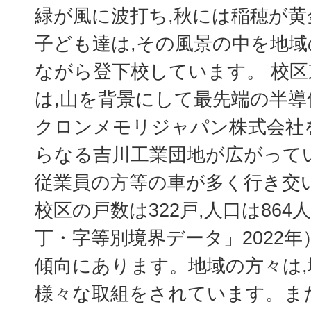
緑が風に波打ち,秋には稲穂が
子ども達は,その風景の中を地
ながら登下校しています。 校
は,山を背景にして最先端の半
クロンメモリジャパン株式会社を
らなる吉川工業団地が広がって
従業員の方等の車が多く行き交
校区の戸数は322戸,人口は86
丁・字等別境界データ」2022
傾向にあります。地域の方々は
様々な取組をされています。ま