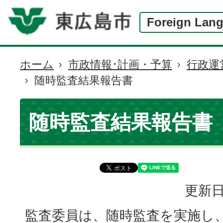
Foreign Lan
ホーム
市政情報･計画・予算
行政運
現
随時監査結果報告書
在
の
位
随時監査結果報告書
置
更新日
監査委員は、随時監査を実施し