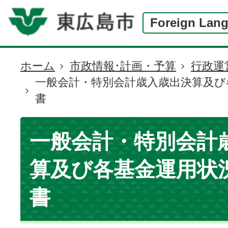
Foreign Lan
ホーム
市政情報･計画・予算
行政運
現
一般会計・特別会計歳入歳出決算及び
在
書
の
位
置
一般会計・特別会計
算及び各基金運用状
書