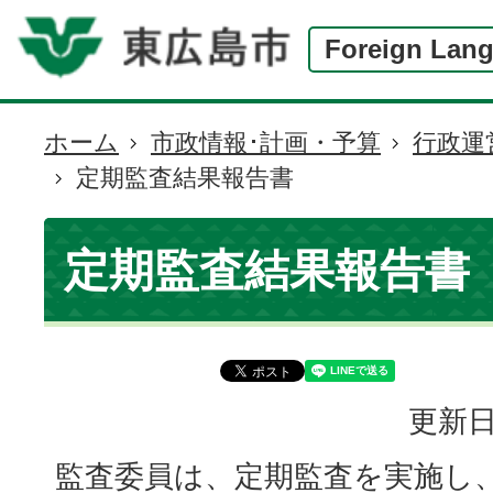
Foreign Lan
ホーム
市政情報･計画・予算
行政運
現
定期監査結果報告書
在
の
位
定期監査結果報告書
置
更新日
監査委員は、定期監査を実施し