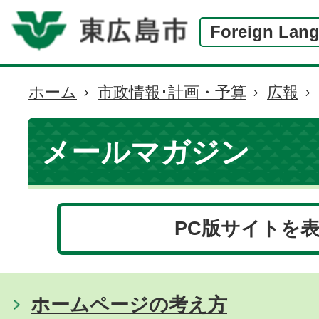
Foreign Lan
ホーム
市政情報･計画・予算
広報
現
在
の
メールマガジン
位
置
PC版サイトを
ホームページの考え方