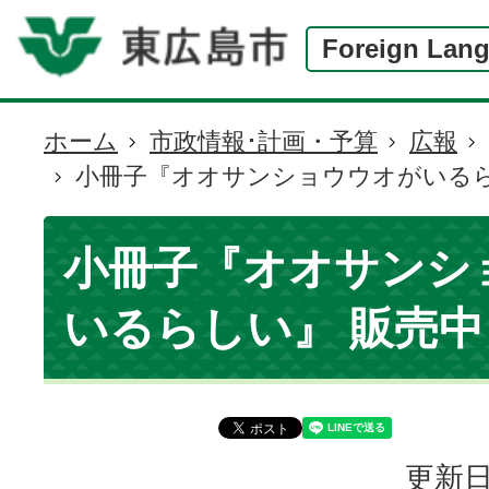
Foreign Lan
ホーム
市政情報･計画・予算
広報
現
小冊子『オオサンショウウオがいるら
在
の
位
小冊子『オオサンシ
置
いるらしい』 販売中
更新日