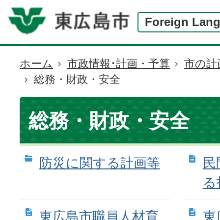
Foreign Lan
ホーム
市政情報･計画・予算
市の計
現
総務・財政・安全
在
の
位
総務・財政・安全
置
防災に関する計画等
民
る
東広島市職員人材育
東