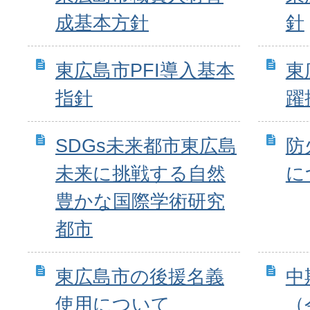
成基本方針
針
東広島市PFI導入基本
東
指針
躍
SDGs未来都市東広島
防
未来に挑戦する自然
に
豊かな国際学術研究
都市
東広島市の後援名義
中
使用について
（