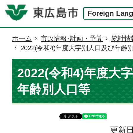
Foreign Lan
ホーム
市政情報･計画・予算
統計情
現
2022(令和4)年度大字別人口及び年齢
在
の
位
2022(令和4)年度
置
年齢別人口等
更新日