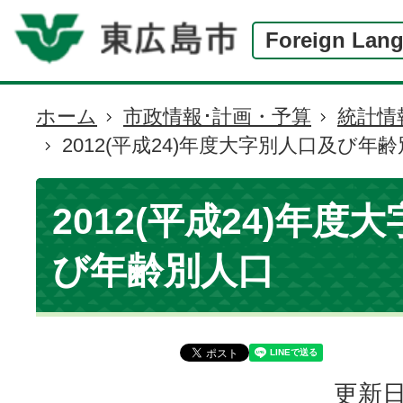
Foreign Lan
ホーム
市政情報･計画・予算
統計情
現
2012(平成24)年度大字別人口及び年
在
の
位
2012(平成24)年度
置
び年齢別人口
更新日