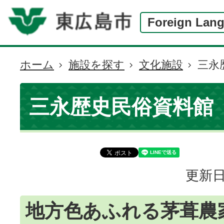
Foreign Lan
ホーム
施設を探す
文化施設
三永
現
在
の
三永歴史民俗資料館
位
置
更新日
地方色あふれる茅葺農