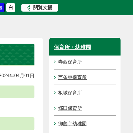
閲覧支援
保育所・幼稚園
寺西保育所
024年04月01日
西条東保育所
板城保育所
郷田保育所
御薗宇幼稚園