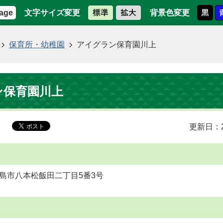
文字サイズ変更
背景色変更
age
保育所・幼稚園
アイグラン保育園川上
ン保育園川上
更新日：2
 東広島市八本松飯田二丁目5番3号