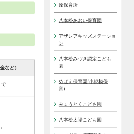
原保育所
八本松あおい保育園
アザレアキッズステーショ
ン
八本松みづき認定こども
園
金など）
めばえ保育園(小規模保
まで
育)
みょうとくこども園
八本松太陽こども園
い