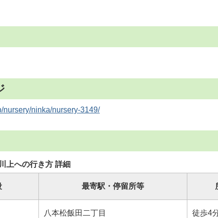
ジ
jp/nursery/ninka/nursery-3149/
川上への行き方 詳細
段
最寄駅・停留所等
八本松飯田二丁目
徒歩4