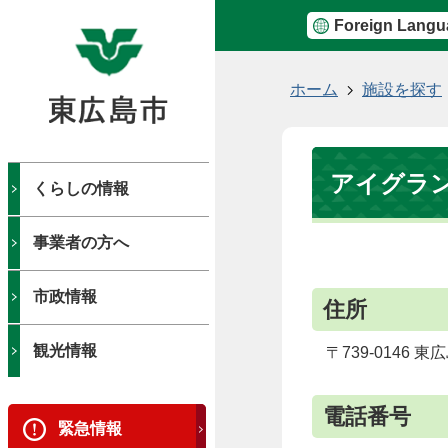
Foreign Langu
現
ホーム
施設を探す
在
の
位
アイグラ
置
くらしの情報
事業者の方へ
市政情報
住所
観光情報
〒739-0146
電話番号
緊急情報