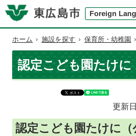
Foreign Lan
ホーム
施設を探す
保育所・幼稚園
現
在
の
認定こども園たけに
位
置
更新日
認定こども園たけに（