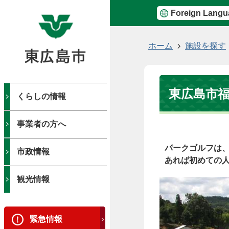
Foreign Langu
現
ホーム
施設を探す
在
の
位
東広島市
置
くらしの情報
事業者の方へ
パークゴルフは、
市政情報
あれば初めての
観光情報
緊急情報