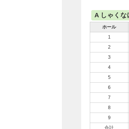
A しゃく
ホール
1
2
3
4
5
6
7
8
9
合計