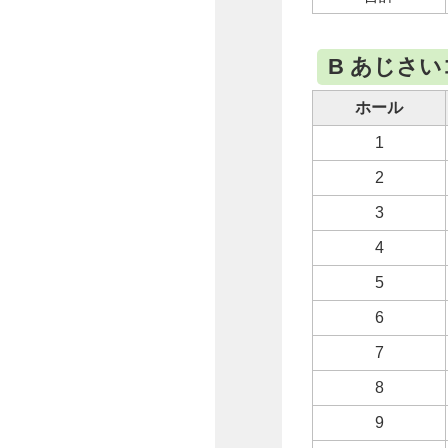
B あじさ
ホール
1
2
3
4
5
6
7
8
9