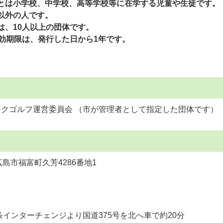
とは小学校、中学校、高等学校等に在学する児童や生徒です。
以外の人です。
は、10人以上の団体です。
有効期限は、発行した日から1年です。
クゴルフ運営委員会 （市が管理者として指定した団体です）
東広島市福富町久芳4286番地1
条インターチェンジより国道375号を北へ車で約20分