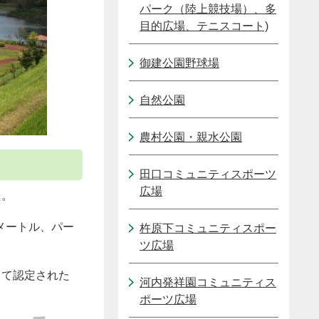
パーク（陸上競技場）、多
目的広場、テニスコート)
御建公園野球場
自然公園
農村公園・親水公園
田口コミュニティスポーツ
広場
た。
メートル、パー
杵原下コミュニティスポー
ツ広場
して認定された
河内発祥園コミュニティス
ポーツ広場