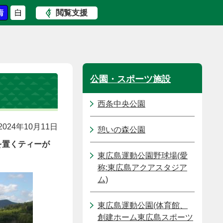
閲覧支援
公園・スポーツ施設
西条中央公園
024年10月11日
憩いの森公園
を置くティーが
東広島運動公園野球場(愛
称:東広島アクアスタジア
ム)
東広島運動公園(体育館、
創建ホーム東広島スポーツ