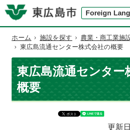
Foreign Lan
ホーム
施設を探す
農業・商工業施
現
東広島流通センター株式会社の概要
在
の
位
東広島流通センター
置
概要
更新日