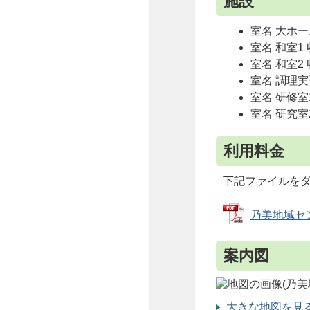
施設
室名 大ホー
室名 和室1 
室名 和室2 
室名 調理実
室名 研修室1
室名 研究室
利用料金
下記ファイルを
乃美地域センタ
案内図
大きな地図を見る（