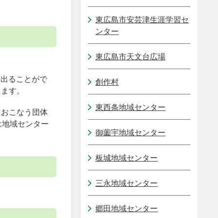
東広島市安芸津生涯学習セ
ンター
東広島市天文台広場
に出ることがで
創作村
ります。
東西条地域センター
をおこなう団体
は地域センター
御薗宇地域センター
板城地域センター
三永地域センター
郷田地域センター