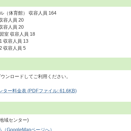
ル（体育館） 収容人員 164
収容人員 20
収容人員 20
習室 収容人員 18
 収容人員 13
2 収容人員 5
ダウンロードしてご利用ください。
ー料金表 (PDFファイル: 61.6KB)
GoogleMapページへ）