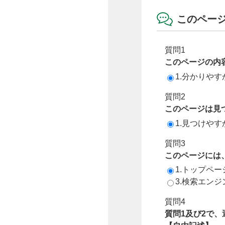
このペー
質問1
このページの内
1.分かりやす
質問2
このページは見
1.見つけやす
質問3
このページには
1.トップペ
3.検索エン
質問4
質問1及び2で