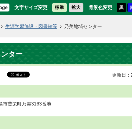
文字サイズ変更
背景色変更
age
生涯学習施設・図書館等
乃美地域センター
センター
更新日：2
東広島市豊栄町乃美3163番地