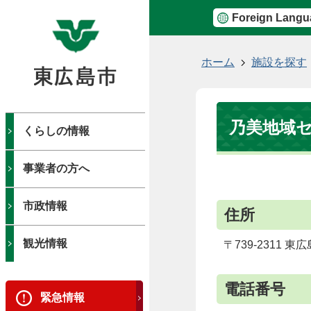
Foreign Langu
現
ホーム
施設を探す
在
の
位
乃美地域
置
くらしの情報
事業者の方へ
市政情報
住所
観光情報
〒739-2311 
電話番号
緊急情報