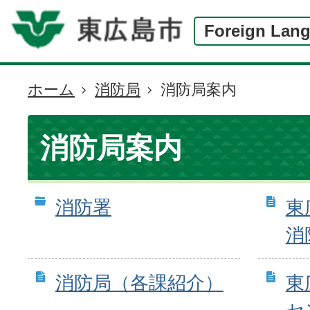
Foreign Lan
ホーム
消防局
消防局案内
現
在
の
消防局案内
位
置
消防署
東
消
消防局（各課紹介）
東