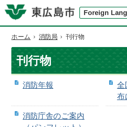
Foreign Lan
ホーム
消防局
刊行物
現
在
の
刊行物
位
置
消防年報
全
布
消防庁舎のご案内