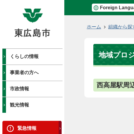
Foreign Langu
現
ホーム
組織から探
在
の
位
地域プロ
置
くらしの情報
事業者の方へ
西高屋駅周
市政情報
観光情報
緊急情報