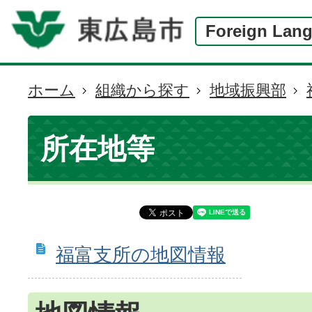
Foreign Lan
ホーム
組織から探す
地域振興部
現
在
の
所在地等
位
置
福富支所の地図情報