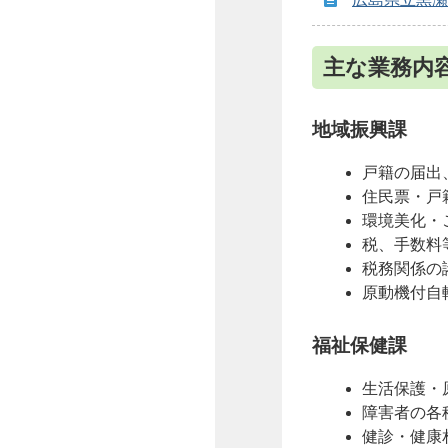
主な業務内
地域振興課
戸籍の届出
住民票・戸
環境美化・
税、手数料
税務関係の
原動機付自
福祉保健課
生活保護・
障害者の各
健診・健康