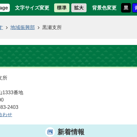
文字サイズ変更
背景色変更
age
す
地域振興部
黒瀬支所
支所
1333番地
00
3-2403
合わせ
新着情報