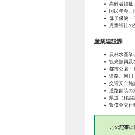
高齢者福祉
国民年金、
母子保健・
児童福祉の
産業建設課
農林水産業
観光振興及
都市公園・
道路、河川
交通安全施
道路舗装の
県道（移譲
報償金交付
この記事に