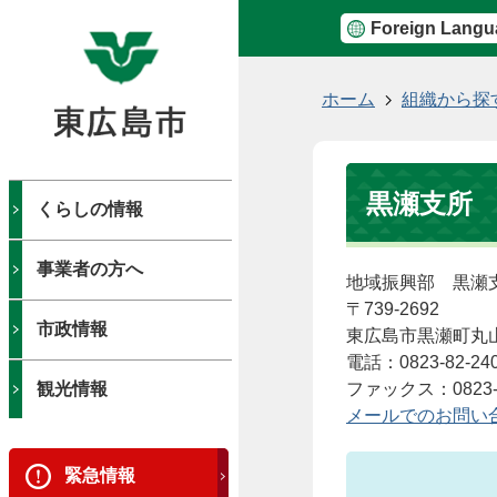
Foreign Langu
現
ホーム
組織から探
在
の
位
黒瀬支所
置
くらしの情報
事業者の方へ
地域振興部 黒瀬
〒739-2692
市政情報
東広島市黒瀬町丸山
電話：0823-82-24
観光情報
ファックス：0823-8
メールでのお問い
緊急情報