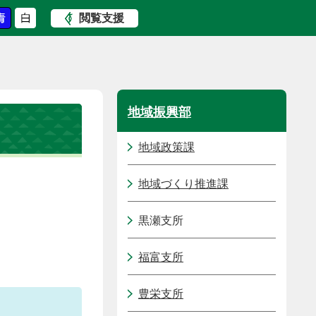
閲覧支援
地域振興部
地域政策課
地域づくり推進課
黒瀬支所
福富支所
豊栄支所